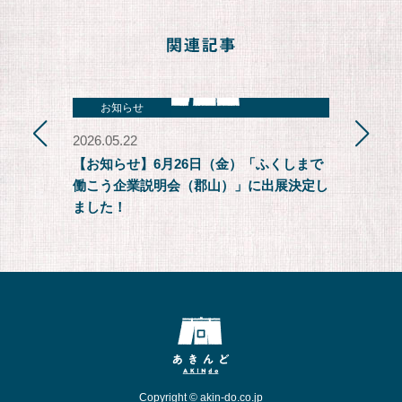
お知らせ
お知らせ
2026.05.22
2025.07.29
【お知らせ】6月26日（金）「ふくしまで
【お知らせ
働こう企業説明会（郡山）」に出展決定し
事業者のみ
ました！
Copyright © akin-do.co.jp